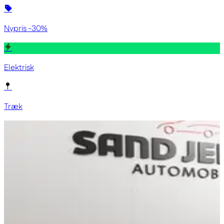
Nypris -30%
Elektrisk
Træk