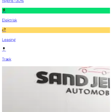
Nypris -30%
Elektrisk
Leasing
Træk