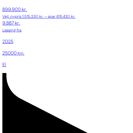
899.900 kr.
Vejl. nypris 1.515.330 kr. – spar 615.430 kr.
9.887 kr.
Leasing fra
2025
25000
Km.
El