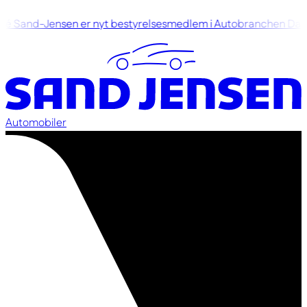
é Sand-Jensen er nyt bestyrelsesmedlem i Autobranchen Dan
Automobiler