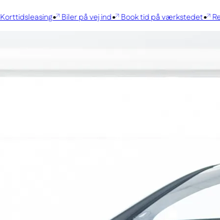
rttidsleasing
Biler på vej ind
Book tid på værkstedet
René