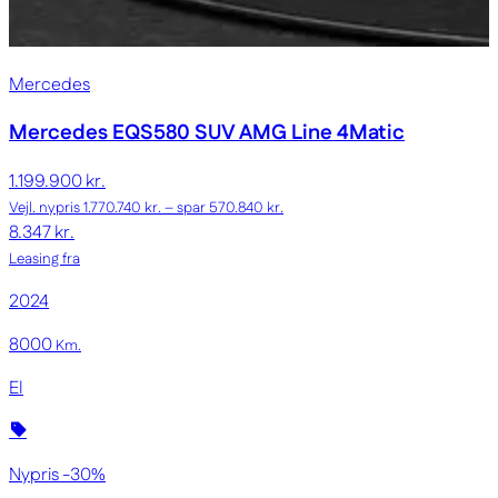
Mercedes
Mercedes EQS580 SUV
AMG Line 4Matic
1.199.900 kr.
Vejl. nypris 1.770.740 kr. – spar 570.840 kr.
8.347 kr.
Leasing fra
2024
8000
Km.
El
Nypris -30%