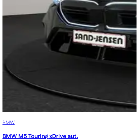
BMW
BMW M5
Touring xDrive aut.