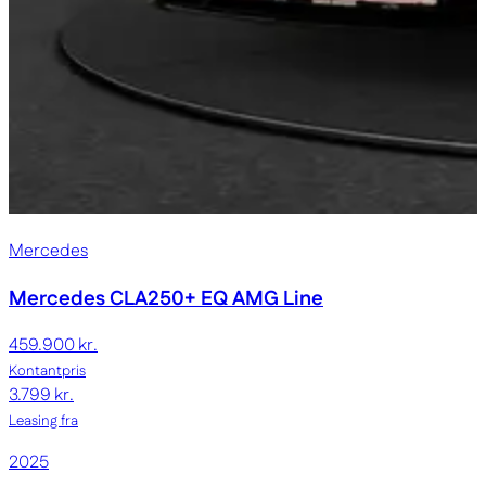
Mercedes
Mercedes CLA250+
EQ AMG Line
459.900 kr.
Kontantpris
3.799 kr.
Leasing fra
2025