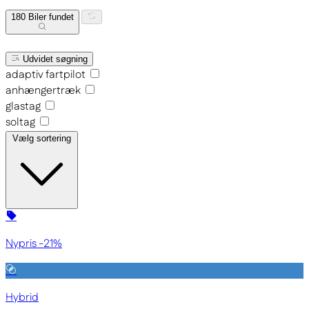
180
Biler fundet
Udvidet søgning
adaptiv fartpilot
anhængertræk
glastag
soltag
Vælg sortering
Nypris -21%
Hybrid