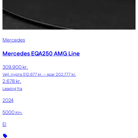
Mercedes
Mercedes EQA250
AMG Line
309.900 kr.
Vejl. nypris 512.677 kr. – spar 202.777 kr.
2.678 kr.
Leasing fra
2024
5000
Km.
El