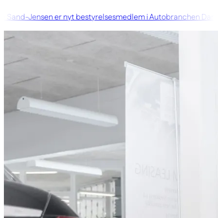
 Sand-Jensen er nyt bestyrelsesmedlem i Autobranchen Danm