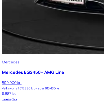
Mercedes
Mercedes EQS450+
AMG Line
899.900 kr.
Vejl. nypris 1.515.330 kr. – spar 615.430 kr.
9.887 kr.
Leasing fra