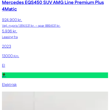
Mercedes EQS450 SUV
AMG Line Premium Plus
4Matic
924.900 kr.
Vejl. nypris 1.814.531 kr. – spar 889.631 kr.
5.936 kr.
Leasing fra
2023
13000
Km.
El
Elektrisk