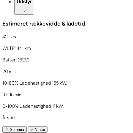
Udstyr
Estimeret rækkevidde & ladetid
410
km
WLTP:
441
km
Batteri (BEV)
26
min
10-80%
Ladehastighed
155
kW.
9
15
t.
min.
0-100%
Ladehastighed
11
kW.
Årstid
Sommer
Vinter