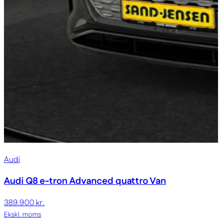
Audi
Audi Q8 e-tron
Advanced quattro Van
389.900 kr.
Ekskl. moms