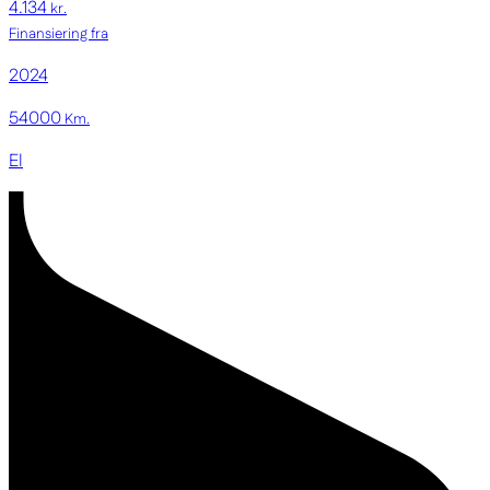
4.134
kr.
Finansiering fra
2024
54000
Km.
El