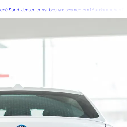
é Sand-Jensen er nyt bestyrelsesmedlem i Autobranchen Da