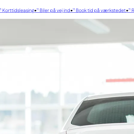
orttidsleasing
Biler på vej ind
Book tid på værkstedet
Ren