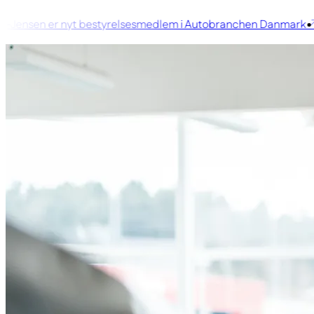
Jensen er nyt bestyrelsesmedlem i Autobranchen Danmark
K