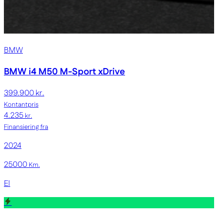
BMW
BMW i4
M50 M-Sport xDrive
399.900 kr.
Kontantpris
4.235
kr.
Finansiering fra
2024
25000
Km.
El