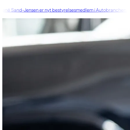
né Sand-Jensen er nyt bestyrelsesmedlem i Autobranchen D