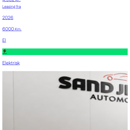
Leasing fra
2026
6000
Km.
El
Elektrisk