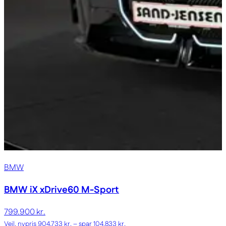
BMW
BMW iX
xDrive60 M-Sport
799.900 kr.
Vejl. nypris 904.733 kr. – spar 104.833 kr.