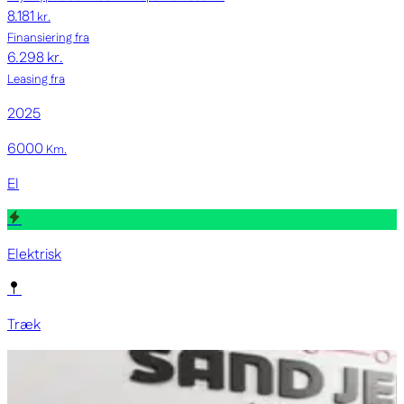
8.181
kr.
Finansiering fra
6.298 kr.
Leasing fra
2025
6000
Km.
El
Elektrisk
Træk