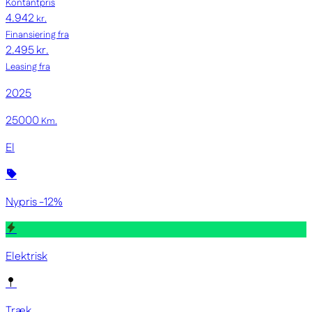
Kontantpris
4.942
kr.
Finansiering fra
2.495 kr.
Leasing fra
2025
25000
Km.
El
Nypris -12%
Elektrisk
Træk