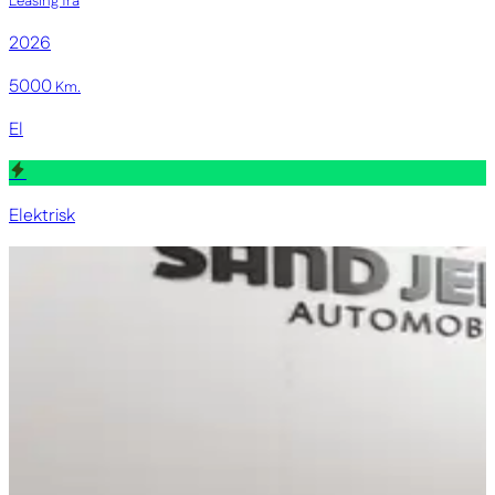
Leasing fra
2026
5000
Km.
El
Elektrisk