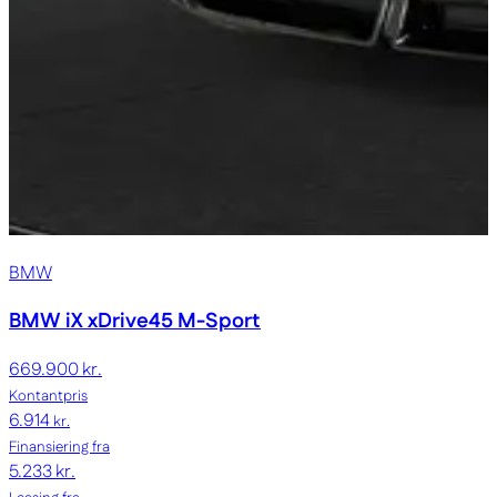
BMW
BMW iX
xDrive45 M-Sport
669.900 kr.
Kontantpris
6.914
kr.
Finansiering fra
5.233 kr.