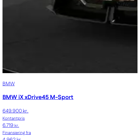
BMW
BMW iX
xDrive45 M-Sport
649.900 kr.
Kontantpris
6.719
kr.
Finansiering fra
4.962 kr.