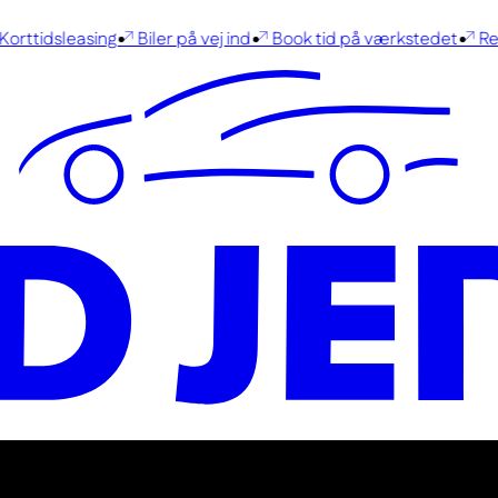
rttidsleasing
Biler på vej ind
Book tid på værkstedet
René