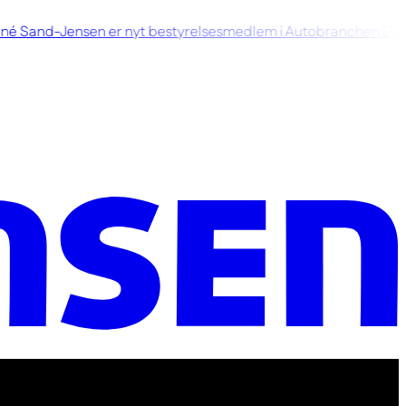
 Sand-Jensen er nyt bestyrelsesmedlem i Autobranchen Dan