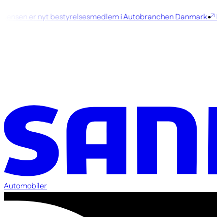
ensen er nyt bestyrelsesmedlem i Autobranchen Danmark
Ko
Automobiler