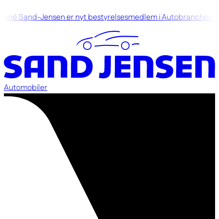
né Sand-Jensen er nyt bestyrelsesmedlem i Autobranchen D
Automobiler