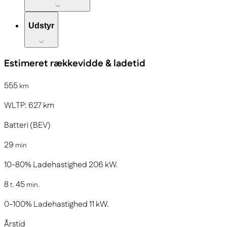
Udstyr
Estimeret rækkevidde & ladetid
555
km
WLTP:
627
km
Batteri (BEV)
29
min
10-80%
Ladehastighed
206
kW.
8
45
t.
min.
0-100%
Ladehastighed
11
kW.
Årstid