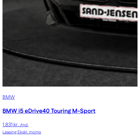
BMW
BMW i5
eDrive40 Touring M-Sport
1.831 kr.
/md.
Leasing
Ekskl. moms