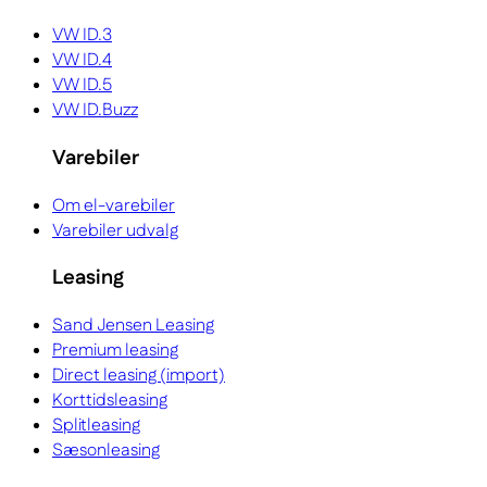
VW ID.3
VW ID.4
VW ID.5
VW ID.Buzz
Varebiler
Om el-varebiler
Varebiler udvalg
Leasing
Sand Jensen Leasing
Premium leasing
Direct leasing (import)
Korttidsleasing
Splitleasing
Sæsonleasing