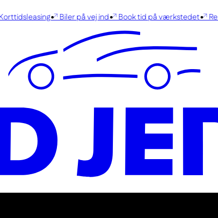
rttidsleasing
Biler på vej ind
Book tid på værkstedet
René