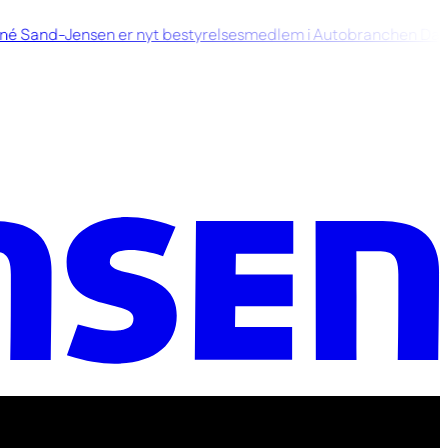
 Sand-Jensen er nyt bestyrelsesmedlem i Autobranchen Dan