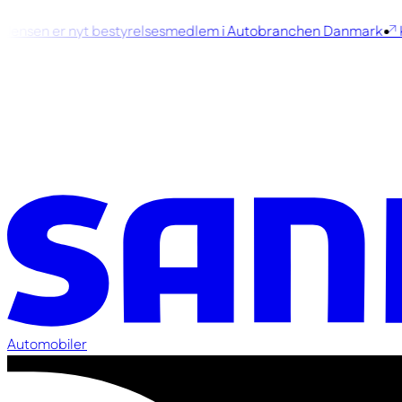
ensen er nyt bestyrelsesmedlem i Autobranchen Danmark
Ko
Automobiler