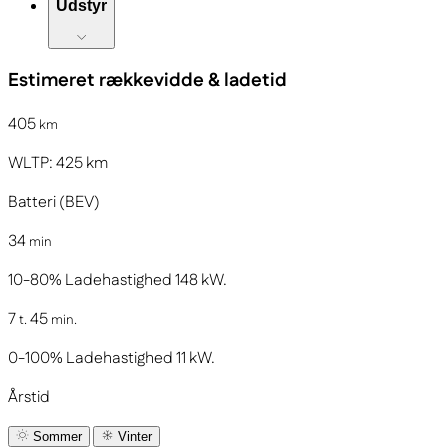
Udstyr
Estimeret rækkevidde & ladetid
405
km
WLTP:
425
km
Batteri (BEV)
34
min
10-80%
Ladehastighed
148
kW.
7
45
t.
min.
0-100%
Ladehastighed
11
kW.
Årstid
Sommer
Vinter