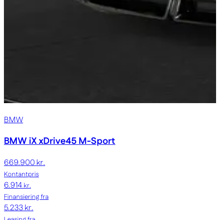
BMW
BMW iX
xDrive45 M-Sport
669.900 kr.
Kontantpris
6.914
kr.
Finansiering fra
5.233 kr.
Leasing fra