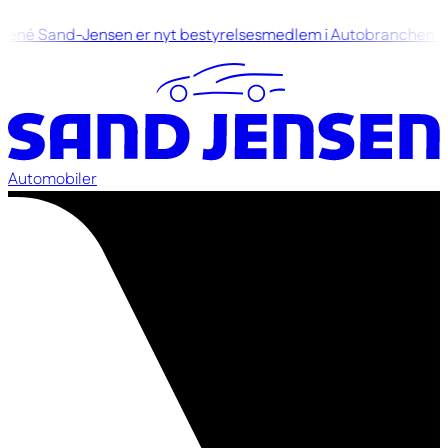
René Sand-Jensen er nyt bestyrelsesmedlem i Autobranchen 
Automobiler