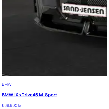
BMW
BMW iX
xDrive45 M-Sport
669.900 kr.