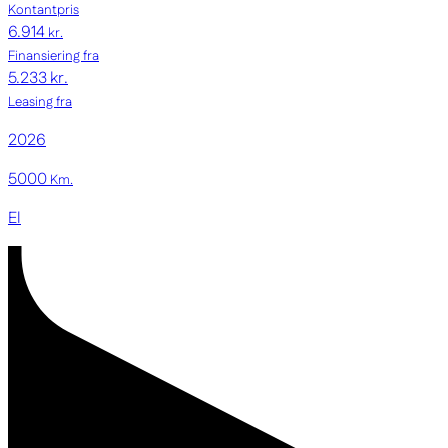
Kontantpris
6.914
kr.
Finansiering fra
5.233 kr.
Leasing fra
2026
5000
Km.
El