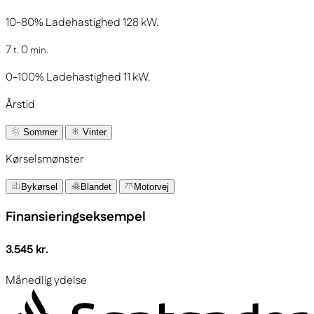
10-80%
Ladehastighed
128
kW.
7
0
t.
min.
0-100%
Ladehastighed
11
kW.
Årstid
Sommer
Vinter
Kørselsmønster
Bykørsel
Blandet
Motorvej
Finansieringseksempel
3.545 kr.
Månedlig ydelse