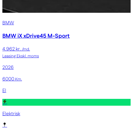
BMW
BMW iX
xDrive45 M-Sport
4.962 kr.
/md.
Leasing
Ekskl. moms
2026
6000
Km.
El
Elektrisk