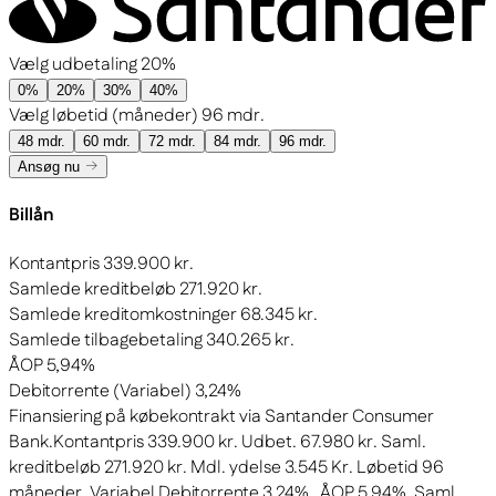
Vælg udbetaling
20%
0%
20%
30%
40%
Vælg løbetid (måneder)
96 mdr.
48 mdr.
60 mdr.
72 mdr.
84 mdr.
96 mdr.
Ansøg nu
Billån
Kontantpris
339.900 kr.
Samlede kreditbeløb
271.920 kr.
Samlede kreditomkostninger
68.345 kr.
Samlede tilbagebetaling
340.265 kr.
ÅOP
5,94%
Debitorrente (Variabel)
3,24%
Finansiering på købekontrakt via Santander Consumer
Bank.
Kontantpris 339.900 kr. Udbet. 67.980 kr. Saml.
kreditbeløb 271.920 kr. Mdl. ydelse 3.545 Kr. Løbetid 96
måneder. Variabel Debitorrente 3,24% . ÅOP 5,94%. Saml.