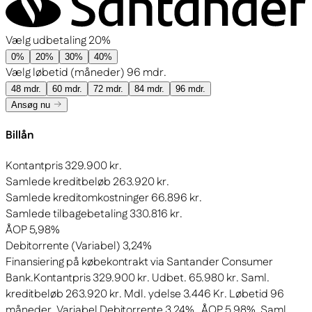
Vælg udbetaling
20%
0%
20%
30%
40%
Vælg løbetid (måneder)
96 mdr.
48 mdr.
60 mdr.
72 mdr.
84 mdr.
96 mdr.
Ansøg nu
Billån
Kontantpris
329.900 kr.
Samlede kreditbeløb
263.920 kr.
Samlede kreditomkostninger
66.896 kr.
Samlede tilbagebetaling
330.816 kr.
ÅOP
5,98%
Debitorrente (Variabel)
3,24%
Finansiering på købekontrakt via Santander Consumer
Bank.
Kontantpris 329.900 kr. Udbet. 65.980 kr. Saml.
kreditbeløb 263.920 kr. Mdl. ydelse 3.446 Kr. Løbetid 96
måneder. Variabel Debitorrente 3,24% . ÅOP 5,98%. Saml.