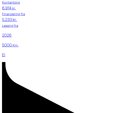
Kontantpris
6.914
kr.
Finansiering fra
5.233 kr.
Leasing fra
2026
5000
Km.
El