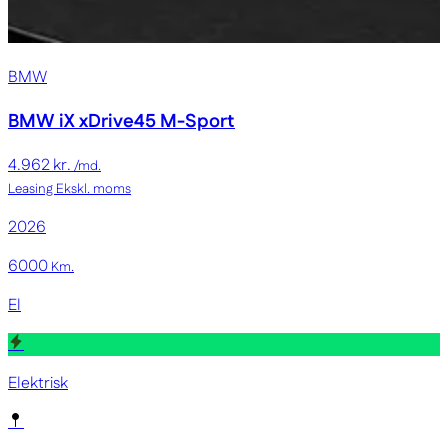
BMW
BMW iX
xDrive45 M-Sport
4.962 kr.
/md.
Leasing
Ekskl. moms
2026
6000
Km.
El
Elektrisk