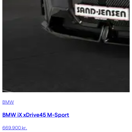
BMW
BMW iX
xDrive45 M-Sport
669.900 kr.