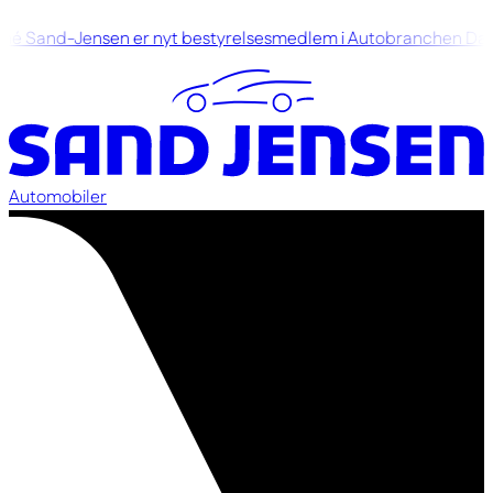
é Sand-Jensen er nyt bestyrelsesmedlem i Autobranchen Da
Automobiler