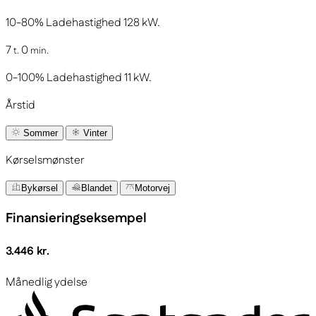
10-80%
Ladehastighed
128
kW.
7
0
t.
min.
0-100%
Ladehastighed
11
kW.
Årstid
Sommer
Vinter
Kørselsmønster
Bykørsel
Blandet
Motorvej
Finansieringseksempel
3.446 kr.
Månedlig ydelse