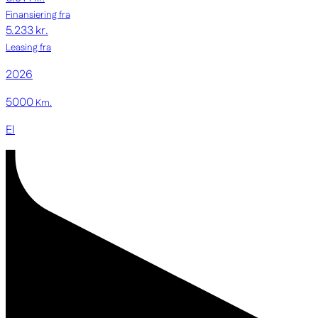
Finansiering fra
5.233 kr.
Leasing fra
2026
5000
Km.
El