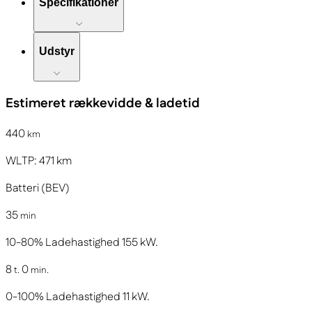
Specifikationer
Udstyr
Estimeret rækkevidde & ladetid
440
km
WLTP:
471
km
Batteri (BEV)
35
min
10-80%
Ladehastighed
155
kW.
8
0
t.
min.
0-100%
Ladehastighed
11
kW.