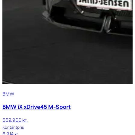
BMW
BMW iX
xDrive45 M-Sport
669.900 kr.
Kontantpris
6.914
kr.