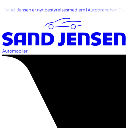
 Sand-Jensen er nyt bestyrelsesmedlem i Autobranchen Dan
Automobiler