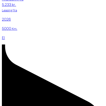
5.233 kr.
Leasing fra
2026
5000
Km.
El