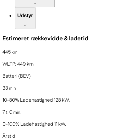
Udstyr
Estimeret rækkevidde & ladetid
445
km
WLTP:
449
km
Batteri (BEV)
33
min
10-80%
Ladehastighed
128
kW.
7
0
t.
min.
0-100%
Ladehastighed
11
kW.
Årstid