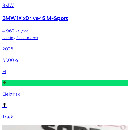
BMW
BMW iX
xDrive45 M-Sport
4.962 kr.
/md.
Leasing
Ekskl. moms
2026
6000
Km.
El
Elektrisk
Træk