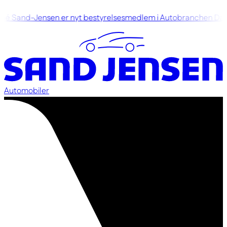
é Sand-Jensen er nyt bestyrelsesmedlem i Autobranchen Da
Automobiler