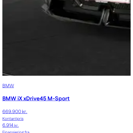
BMW
BMW iX
xDrive45 M-Sport
669.900 kr.
Kontantpris
6.914
kr.
Finansiering fra