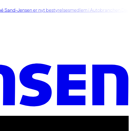
 Sand-Jensen er nyt bestyrelsesmedlem i Autobranchen Danm