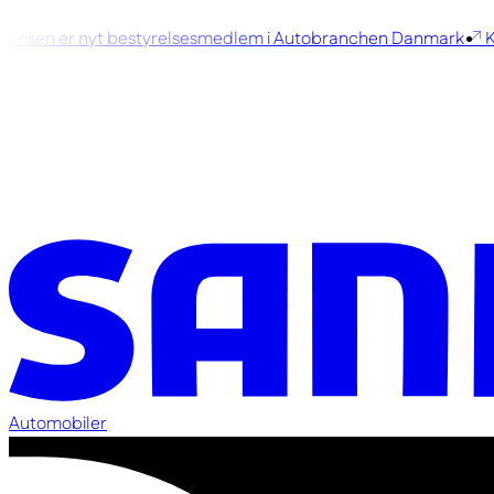
nsen er nyt bestyrelsesmedlem i Autobranchen Danmark
Ko
Automobiler