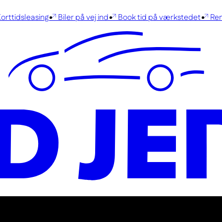
rttidsleasing
Biler på vej ind
Book tid på værkstedet
René