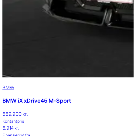
BMW
BMW iX
xDrive45 M-Sport
669.900 kr.
Kontantpris
6.914
kr.
Finansiering fra