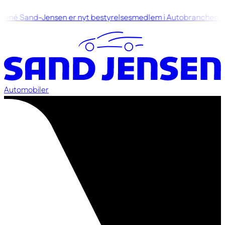
ené Sand-Jensen er nyt bestyrelsesmedlem i Autobranchen D
Automobiler