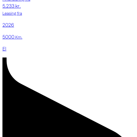
5.233 kr.
Leasing fra
2026
5000
Km.
El