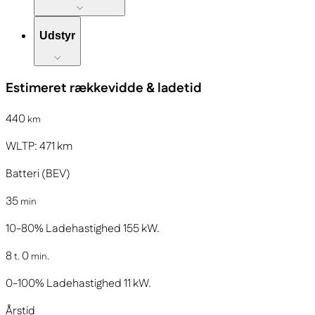
Udstyr
Estimeret rækkevidde & ladetid
440
km
WLTP:
471
km
Batteri (BEV)
35
min
10-80%
Ladehastighed
155
kW.
8
0
t.
min.
0-100%
Ladehastighed
11
kW.
Årstid