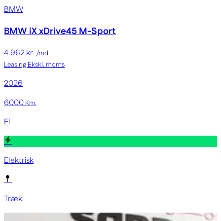
BMW
BMW iX
xDrive45 M-Sport
4.962 kr.
/md.
Leasing
Ekskl. moms
2026
6000
Km.
El
Elektrisk
Træk