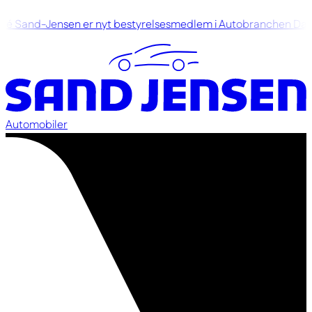
é Sand-Jensen er nyt bestyrelsesmedlem i Autobranchen Da
Automobiler