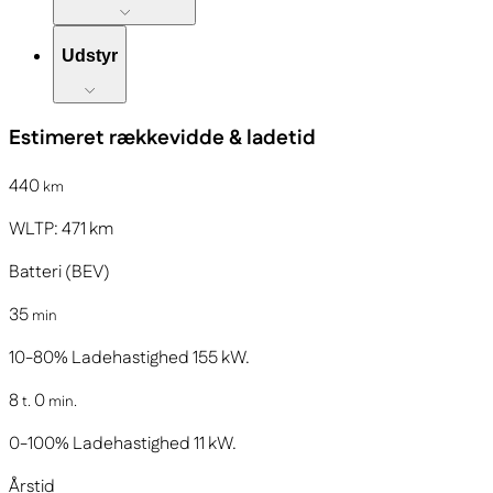
Udstyr
Estimeret rækkevidde & ladetid
440
km
WLTP:
471
km
Batteri (BEV)
35
min
10-80%
Ladehastighed
155
kW.
8
0
t.
min.
0-100%
Ladehastighed
11
kW.
Årstid