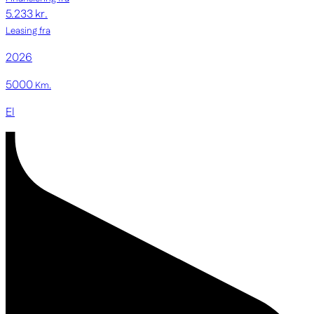
5.233 kr.
Leasing fra
2026
5000
Km.
El