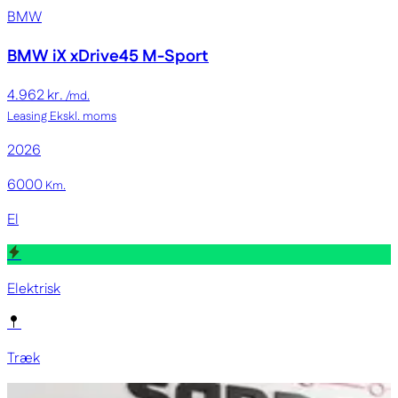
BMW
BMW iX
xDrive45 M-Sport
4.962 kr.
/md.
Leasing
Ekskl. moms
2026
6000
Km.
El
Elektrisk
Træk