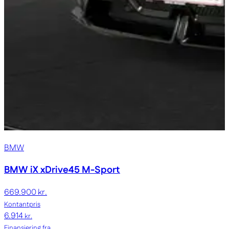
BMW
BMW iX
xDrive45 M-Sport
669.900 kr.
Kontantpris
6.914
kr.
Finansiering fra