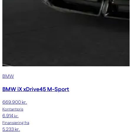
BMW
BMW iX
xDrive45 M-Sport
669.900 kr.
Kontantpris
6.914
kr.
Finansiering fra
5.233 kr.