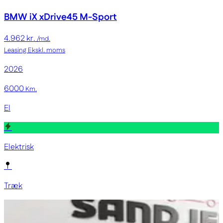
BMW iX
xDrive45 M-Sport
4.962 kr.
/md.
Leasing
Ekskl. moms
2026
6000
Km.
El
Elektrisk
Træk