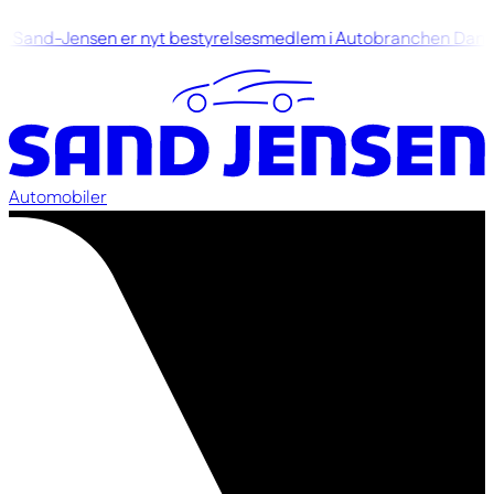
 Sand-Jensen er nyt bestyrelsesmedlem i Autobranchen Danm
Automobiler