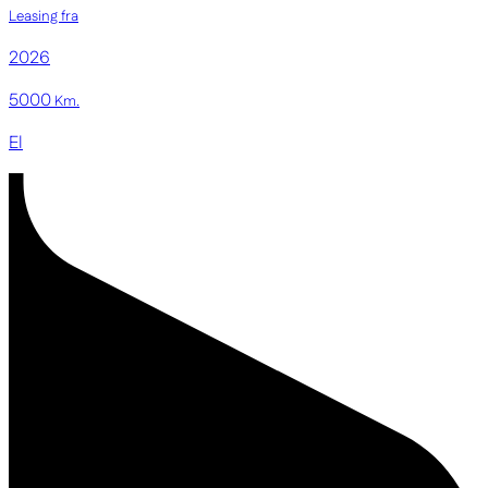
Leasing fra
2026
5000
Km.
El